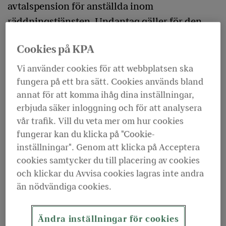
avtalspension för anställda inom
räddningstjänsten. Undantag gäller för den
som anställs efter 2022-12-31 men som tidigare
Cookies på KPA
haft varaktig anställning inom
räddningstjänsten.
Vi använder cookies för att webbplatsen ska
fungera på ett bra sätt. Cookies används bland
Arbetstagare som inte omfattas av bestämmelserna
annat för att komma ihåg dina inställningar,
om särskild avtalspension har i stället rätt till ett
erbjuda säker inloggning och för att analysera
tilläggsbelopp per månad till
tjänstepension
eller
vår trafik. Vill du veta mer om hur cookies
som lön efter eget val för ett år i taget. Beloppet kan
fungerar kan du klicka på "Cookie-
förändras i samband med centrala
inställningar". Genom att klicka på Acceptera
avtalsförändringar.
cookies samtycker du till placering av cookies
och klickar du Avvisa cookies lagras inte andra
Arbetstagare som 2022-12-31 är anställd inom
än nödvändiga cookies.
räddningstjänsten med huvudsaklig tjänstgöring
inom utryckningsstyrka eller som haft en tidigare
Ändra inställningar för cookies