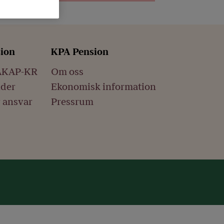
sion
KPA Pension
AKAP-KR
Om oss
nder
Ekonomisk information
r ansvar
Pressrum