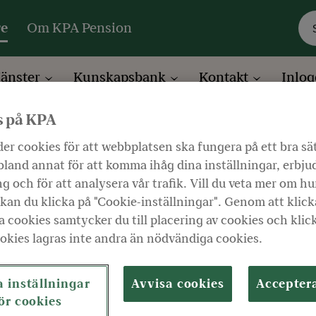
re
Om KPA Pension
jänster
Kunskapsbank
Kontakt
Inlog
s på KPA
er cookies för att webbplatsen ska fungera på ett bra sä
land annat för att komma ihåg dina inställningar, erbju
g och för att analysera vår trafik. Vill du veta mer om hu
kan du klicka på "Cookie-inställningar". Genom att klick
 cookies samtycker du till placering av cookies och klic
okies lagras inte andra än nödvändiga cookies.
 inställningar
Avvisa cookies
Accepter
Arbetsgivare (0)
Hel
ör cookies