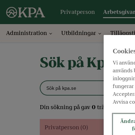
Privatperson
Arbetsgiva
Administration
Utbildningar
Tilläggst
Cookie
Sök på Kpa.se
Vi använd
används b
inloggnin
fungerar 
Acceptera
Avvisa co
Din sökning på
gav
0
träffar.
Ändra
Privatperson (0)
f