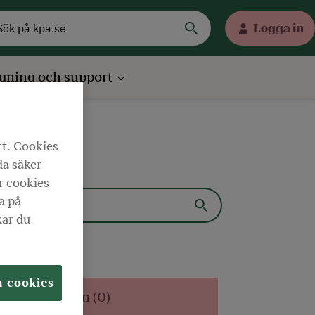
Logga in
gning och support
tt. Cookies
da säker
r cookies
a på
kar du
a cookies
a webbplatsen (0)