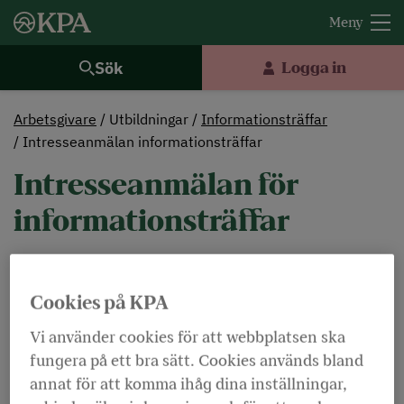
Sök
Logga in
Arbetsgivare
Utbildningar
Informationsträffar
Intresseanmälan informationsträffar
Intresseanmälan för
informationsträffar
Dölj ordförklaringar
Lyssna
Cookies på KPA
Vi använder cookies för att webbplatsen ska
Jag vill att ni kontaktar mig om följande
fungera på ett bra sätt. Cookies används bland
informationsträffar:
Unga
Anställda mitt i livet
annat för att komma ihåg dina inställningar,