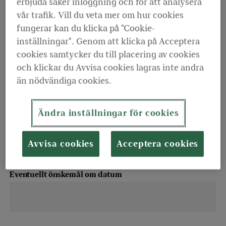
erbjuda säker inloggning och för att analysera
Blivande pensionärer
Förtroendevalda
vår trafik. Vill du veta mer om hur cookies
Räddningstjänsten
fungerar kan du klicka på "Cookie-
inställningar". Genom att klicka på Acceptera
För- och efternamn
cookies samtycker du till placering av cookies
och klickar du Avvisa cookies lagras inte andra
än nödvändiga cookies.
Kommun/region/bolag
Ändra inställningar för cookies
Avvisa cookies
Acceptera cookies
Eventuellt önskemål om datum