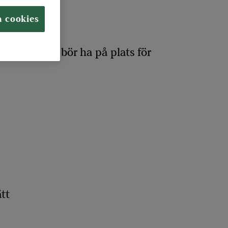
a cookies
rbetsgivare bör ha på plats för
tt