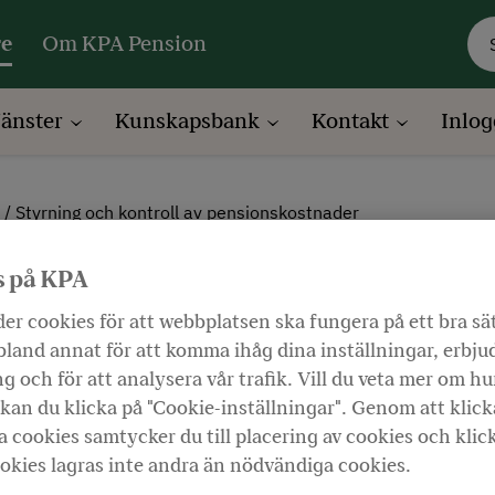
re
Om KPA Pension
jänster
Kunskapsbank
Kontakt
Inlog
Styrning och kontroll av pensionskostnader
kontroll av pensions
s på KPA
er cookies för att webbplatsen ska fungera på ett bra sä
land annat för att komma ihåg dina inställningar, erbju
Lyssna
g och för att analysera vår trafik. Vill du veta mer om hu
kan du klicka på "Cookie-inställningar". Genom att klick
du får lära dig mer om styrning och ko
 cookies samtycker du till placering av cookies och klic
okies lagras inte andra än nödvändiga cookies.
vänder sig till HR-personal, pensions