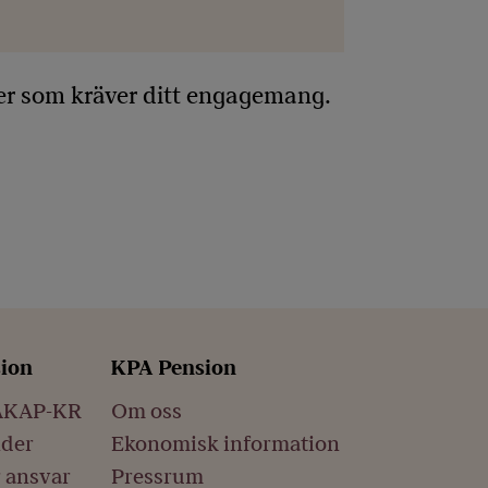
eter som kräver ditt engagemang.
sion
KPA Pension
AKAP-KR
Om oss
nder
Ekonomisk information
r ansvar
Pressrum