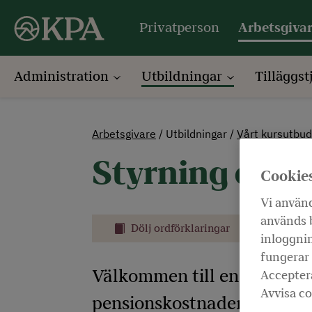
Privatperson
Arbetsgiva
Administration
Utbildningar
Tilläggst
Arbetsgivare
Utbildningar
Vårt kursutbud
Styrning och 
Cookie
Vi använd
används b
Dölj ordförklaringar
Skriv ut
inloggnin
fungerar 
Välkommen till en kurs där 
Acceptera
Avvisa co
pensionskostnader. Kursen 