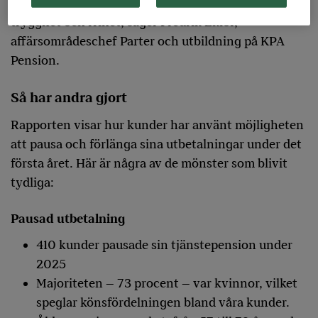
behov. Att kunna ändra sin utbetalning ger både
trygghet och frihet, säger Fredrik Eklöf,
affärsområdeschef Parter och utbildning på KPA
Pension.
Så har andra gjort
Rapporten visar hur kunder har använt möjligheten
att pausa och förlänga sina utbetalningar under det
första året. Här är några av de mönster som blivit
tydliga:
Pausad utbetalning
410 kunder pausade sin tjänstepension under
2025
Majoriteten – 73 procent – var kvinnor, vilket
speglar könsfördelningen bland våra kunder.