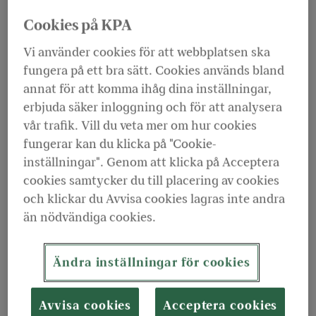
förlänga dina pensionsutbetalningar. Det ger
Cookies på KPA
dig större frihet att anpassa pensionen efter
Vi använder cookies för att webbplatsen ska
hur livet ser ut just nu. I vår nya rapport
fungera på ett bra sätt. Cookies används bland
berättar kunder som har valt att pausa eller
annat för att komma ihåg dina inställningar,
förlänga sin utbetalning hur deras val har
erbjuda säker inloggning och för att analysera
påverkat vardagen, ekonomin och planerna
vår trafik. Vill du veta mer om hur cookies
framåt.
fungerar kan du klicka på "Cookie-
inställningar". Genom att klicka på Acceptera
Varför pausa eller förlänga din utbetalning?
cookies samtycker du till placering av cookies
och klickar du Avvisa cookies lagras inte andra
Ibland förändras livet. Du kanske börjar arbeta igen,
än nödvändiga cookies.
får nya planer eller bara vill spara pensionspengarna
till senare.
Ändra inställningar för cookies
– Den nya möjligheten är särskilt värdefull för dig
som ångrar ditt ursprungliga beslut eller får nya
Avvisa cookies
Acceptera cookies