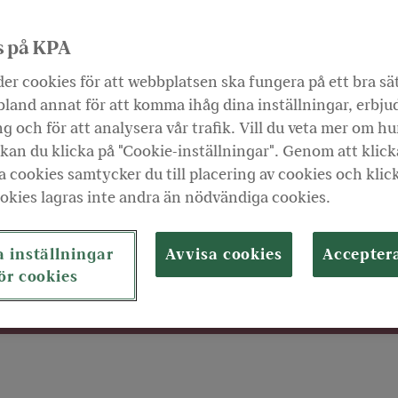
enom din anställning på Järfälla kommu
en din allra viktigaste löneförmån. De
s på KPA
 åt Järfälla kommun.
er cookies för att webbplatsen ska fungera på ett bra sä
land annat för att komma ihåg dina inställningar, erbju
g och för att analysera vår trafik. Vill du veta mer om hu
kan du klicka på "Cookie-inställningar". Genom att klick
 cookies samtycker du till placering av cookies och klic
okies lagras inte andra än nödvändiga cookies.
ur du vill ta ut din pension.
 inställningar
Avvisa cookies
Accepter
ör cookies