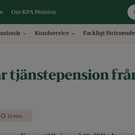
re
Om KPA Pension
ensionär
Kundservice
Fackligt förtroend
ar tjänstepension från
Lyssna