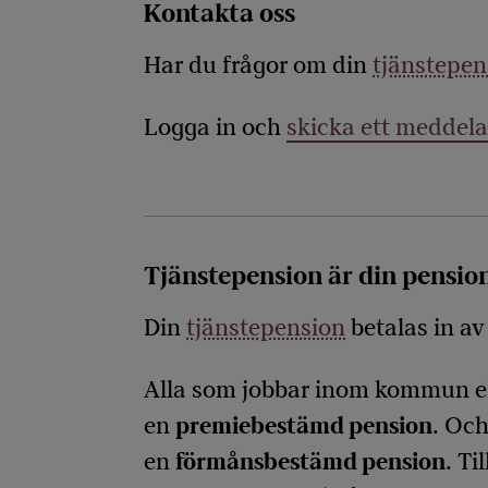
Kontakta oss
Har du frågor om din
tjänstepen
Logga in och
skicka ett meddel
Tjänstepension är din pensio
Din
tjänstepension
betalas in av
Alla som jobbar inom kommun el
en
premiebestämd pension
. Och
en
förmånsbestämd pension
. T