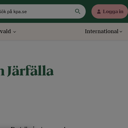
Logga in
evald
International
 Järfälla