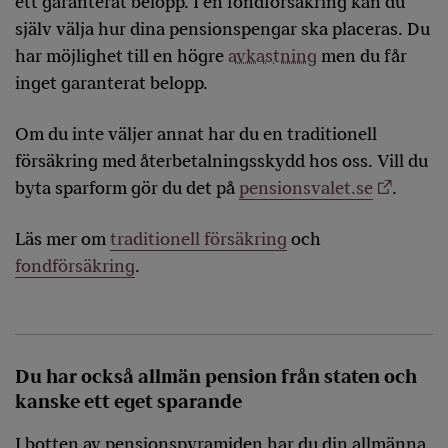
ett garanterat belopp. I en fondförsäkring kan du
själv välja hur dina pensionspengar ska placeras. Du
har möjlighet till en högre
avkastning
men du får
inget garanterat belopp.
Om du inte väljer annat har du en traditionell
försäkring med återbetalningsskydd hos oss. Vill du
byta sparform gör du det på
pensionsvalet.se
.
Läs mer om
traditionell försäkring
och
fondförsäkring
.
Du har också allmän pension från staten och
kanske ett eget sparande
I botten av pensionspyramiden har du din allmänna