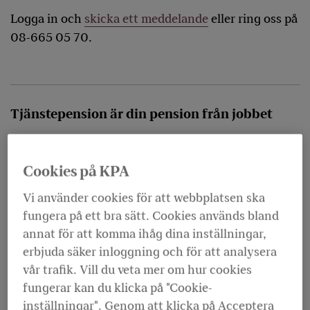
Logga in och
skicka ett meddelande
eller ring oss på
08-665 05 70.
Tjänstepension är din pension från jobbet
Din
tjänstepension
betalas in av din arbetsgivare.
Den kan bestå av två delar.
Cookies på KPA
Vi använder cookies för att webbplatsen ska
fungera på ett bra sätt. Cookies används bland
annat för att komma ihåg dina inställningar,
erbjuda säker inloggning och för att analysera
vår trafik. Vill du veta mer om hur cookies
fungerar kan du klicka på "Cookie-
inställningar". Genom att klicka på Acceptera