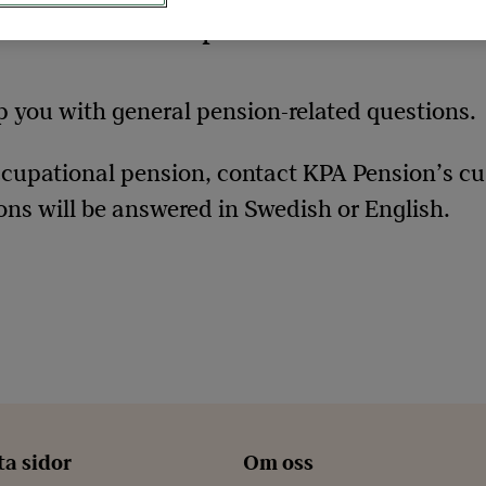
ives. And it’s important for us to be ab
p you with general pension-related questions.
ccupational pension, contact KPA Pension’s c
ons will be answered in Swedish or English.
ta sidor
Om oss