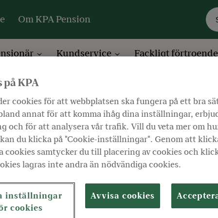
re
Om KPA Pension
ensionär
Kundservice
Fackligt förtroend
s på KPA
k
Engelska
er cookies för att webbplatsen ska fungera på ett bra sä
n information in en
land annat för att komma ihåg dina inställningar, erbju
g och för att analysera vår trafik. Vill du veta mer om hu
kan du klicka på "Cookie-inställningar". Genom att klick
 cookies samtycker du till placering av cookies och klic
Lyssna
okies lagras inte andra än nödvändiga cookies.
l customer service. We want to give ev
 inställningar
Avvisa cookies
Accepter
ör cookies
 services from KPA Pension and Folksam