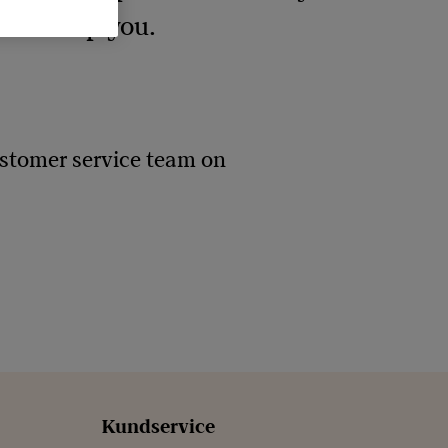
le to help you.
ustomer service team on
Kundservice