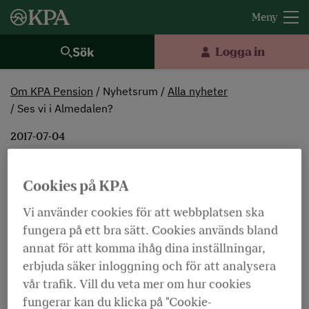
Sök
Logga in
Om KPA Pension
Nyhetsrum
Alla nyheter
Ses vi i Almedalen?
2017-07-04
Ses vi i Almedalen?
Cookies på KPA
Vi använder cookies för att webbplatsen ska
Dölj ordförklaringar
Lyssna
fungera på ett bra sätt. Cookies används bland
annat för att komma ihåg dina inställningar,
KPA Pension är som vanligt på plats under
erbjuda säker inloggning och för att analysera
politikerveckan i Almedalen, 2-9 juli, för att
vår trafik. Vill du veta mer om hur cookies
nätverka och debattera pensions- och
fungerar kan du klicka på "Cookie-