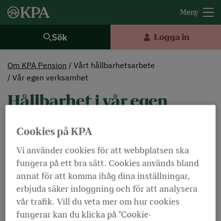
Sök
Logga in
Om KPA Pension
Vårt hållbarhetsarbete
Vår egen verksamhet
Hållbarhet i vår egen
verksamhet
Cookies på KPA
Vi använder cookies för att webbplatsen ska
Dölj ordförklaringar
Lyssna
fungera på ett bra sätt. Cookies används bland
annat för att komma ihåg dina inställningar,
Vårt hållbarhetsarbete utgår från att våra
erbjuda säker inloggning och för att analysera
kunder ska känna sig trygga i en hållbar värld.
vår trafik. Vill du veta mer om hur cookies
Ett hållbarhetsarbete som är integrerat i våra
fungerar kan du klicka på "Cookie-