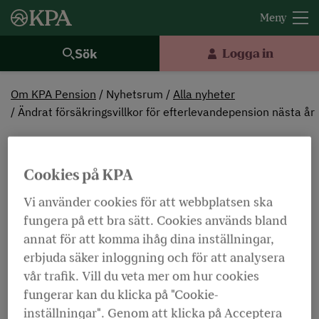
Sök
Logga in
Om KPA Pension
Nyhetsrum
Alla nyheter
Ändrat försäkringsvillkor för efterlevandepension nästa år
2019-11-05
Cookies på KPA
Ändrat försäkringsvillkor
för efterlevandepension
Vi använder cookies för att webbplatsen ska
fungera på ett bra sätt. Cookies används bland
nästa år
annat för att komma ihåg dina inställningar,
erbjuda säker inloggning och för att analysera
vår trafik. Vill du veta mer om hur cookies
Dölj ordförklaringar
Lyssna
fungerar kan du klicka på "Cookie-
inställningar". Genom att klicka på Acceptera