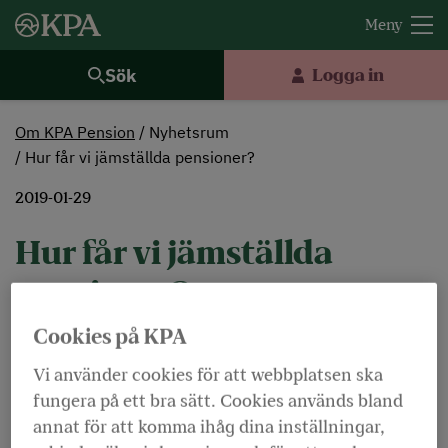
Sök
Logga in
Om KPA Pension
Nyhetsrum
Hur får vi jämställda pensioner?
2019-01-29
Hur får vi jämställda
pensioner?
Cookies på KPA
Dölj ordförklaringar
Lyssna
Vi använder cookies för att webbplatsen ska
fungera på ett bra sätt. Cookies används bland
Den genomsnittliga pensionsnivån för kvinnor
annat för att komma ihåg dina inställningar,
födda 1949 uppgår till 17 173 kr/månad. Det