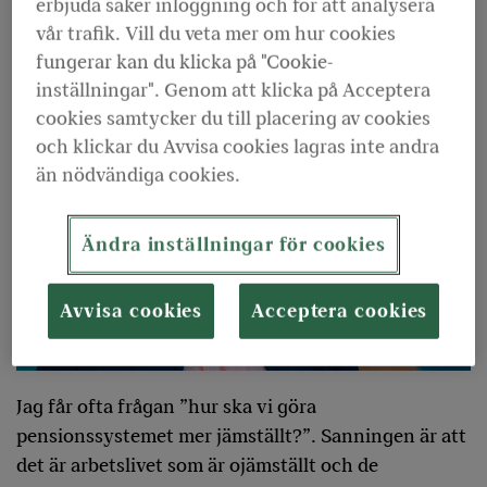
erbjuda säker inloggning och för att analysera
motsvarar 76 procent av vad männen födda
vår trafik. Vill du veta mer om hur cookies
samma år får i pension.
fungerar kan du klicka på "Cookie-
inställningar". Genom att klicka på Acceptera
cookies samtycker du till placering av cookies
och klickar du Avvisa cookies lagras inte andra
än nödvändiga cookies.
Ändra inställningar för cookies
Avvisa cookies
Acceptera cookies
Jag får ofta frågan ”hur ska vi göra
pensionssystemet mer jämställt?”. Sanningen är att
det är arbetslivet som är ojämställt och de