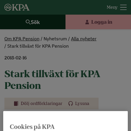
Sök
Logga in
Om KPA Pension
Nyhetsrum
Alla nyheter
Stark tillväxt för KPA Pension
2018-02-16
Stark tillväxt för KPA
Pension
Dölj ordförklaringar
Lyssna
Idag publicerar Folksamgruppen, inklusive
Cookies på KPA
KPA Pension, sin helårsöversikt för 2017. KPA