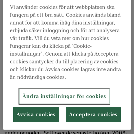
Pension växer starkt på sin marknad och bidrar
Vi använder cookies för att webbplatsen ska
tydligt till Folksamgruppens premietillväxt.
fungera på ett bra sätt. Cookies används bland
annat för att komma ihåg dina inställningar,
Premieinkomsten för KPA Pensionsförsäkring
erbjuda säker inloggning och för att analysera
uppgick till 13 378 (12 138) miljoner kronor, vilket är
vår trafik. Vill du veta mer om hur cookies
en ökning med tio procent.
fungerar kan du klicka på "Cookie-
inställningar". Genom att klicka på Acceptera
Som förvalsbolag inom premiebestämd pension fick
cookies samtycker du till placering av cookies
KPA Pension i samband med årsförmedlingen 115
och klickar du Avvisa cookies lagras inte andra
000 nya pensionssparare som omfattas av
än nödvändiga cookies.
pensionsavtalen KAP-KL och AKAP-KL. Det är 12
000 fler än året innan.
Ändra inställningar för cookies
Totalavkastningen uppgick till 4,6 (6,6) procent för
Avvisa cookies
Acceptera cookies
perioden och avkastningsräntan var 4,8 (6,7)
procent. Samtliga tillgångsslag utvecklas positivt
under perioden. Sett över de senaste tio åren 2008-