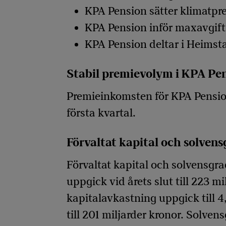
KPA Pension sätter klimatpr
KPA Pension inför maxavgif
KPA Pension deltar i Heims
Stabil premievolym i KPA Pe
Premieinkomsten för KPA Pensions
första kvartal.
Förvaltat kapital och solven
Förvaltat kapital och solvensgra
uppgick vid årets slut till 223 m
kapitalavkastning uppgick till 4
till 201 miljarder kronor. Solven