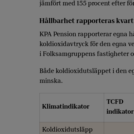
jämfört med 155 procent efter fö
Hållbarhet rapporteras kvart
KPA Pension rapporterar egna hå
koldioxidavtryck för den egna v
i Folksamgruppens fastigheter och
Både koldioxidutsläppet i den eg
minska.
TCFD
Klimatindikator
indikato
Koldioxidutsläpp