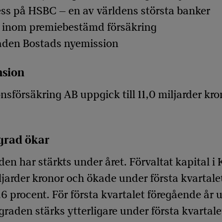
ess på HSBC – en av världens största banker
t inom premiebestämd försäkring
taden Bostads nyemission
nsion
försäkring AB uppgick till 11,0 miljarder kro
sgrad ökar
den har stärkts under året. Förvaltat kapital 
iljarder kronor och ökade under första kvartalet
,6 procent. För första kvartalet föregående år 
sgraden stärks ytterligare under första kvartale