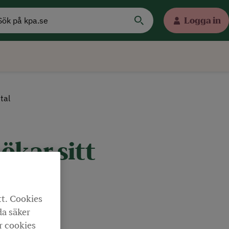
Logga in
tal
ökar sitt
tt. Cookies
da säker
r cookies