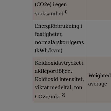
(CO2e) i egen
1)
verksamhet
Energiförbrukning i
fastigheter,
normalårskorrigeras
(kWh/kvm)
Koldioxidavtrycket i
aktieportföljen.
Weighted
Koldioxid intensitet,
average
viktat medeltal, ton
2)
CO2e/mkr