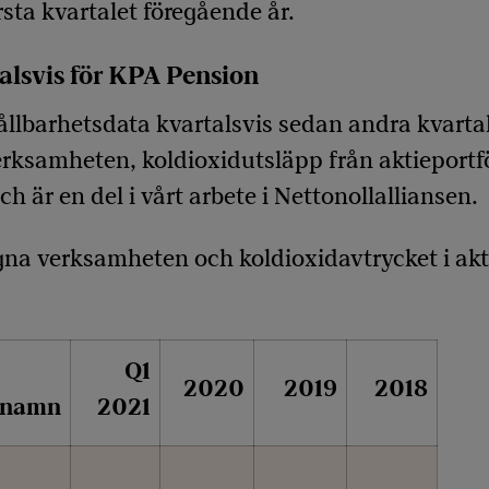
rsta kvartalet föregående år.
alsvis för KPA Pension
llbarhetsdata kvartalsvis sedan andra kvarta
erksamheten, koldioxidutsläpp från aktieportf
 är en del i vårt arbete i Nettonollalliansen.
na verksamheten och koldioxidavtrycket i aktie
Q1
2020
2019
2018
rnamn
2021