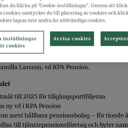
kan du klicka på "Cookie-inställningar". Genom att klick
 cookies samtycker du till placering av cookies och klic
erhämta sig och KPA Pension stärkte sin
okies lagras inte andra än nödvändiga cookies.
t förvaltat kapital och ökad solvensgra
 inställningar
Avvisa cookies
Accepter
ör cookies
ar våra kunders pensionskapital genom invest
änniska och miljö i linje med vår vision om 
 Camilla Larsson, vd KPA Pension.
alet
mål till 2025 för tillgångsportföljerna
om ny vd i KPA Pension
m mest hållbara pensionsbolag – för tionde år
las till tjänstepensionsföretag och byter nam