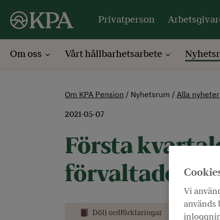
Privatperson
Arbetsgivar
Om oss
Vårt hållbarhetsarbete
Nyhets
Om KPA Pension
Nyhetsrum
Alla nyheter
2021-05-07
Första kvartal
förvaltade kap
Cookie
Vi använd
används b
Dölj ordförklaringar
Skriv ut
inloggnin