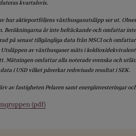
dateras kvartalsvis.
av hur aktieportföljens växthusgasutsläpp ser ut. Obser
. Beräkningarna är inte heltäckande och omfattar inte h
erad på senast tillgängliga data från MSCI och omfatta
Utsläppen av växthusgaser mäts i koldioxidekvivalenter
. Mätningen omfattar alla noterade svenska och utländs
ata i USD vilket påverkar redovisade resultat i SEK.
värv av fastigheten Pelaren samt energiinvesteringar oc
amgruppen (pdf)