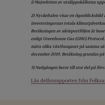
1) Majoriteten av utsläppskällorna upp
2) Nyckeltalen visar en ögonblicksbild 
investeringarnas totala klimatpåverkan
Beräkningen av aktieportföljen är bas
enligt Greenhouse Gas (GHG) Protocol. 
mäta olika växthusgaser på samma sätt
december 2019. Beräkning grundas på d
3) Nedgången beror till stor del på för
Läs delårsrapporten från Folks