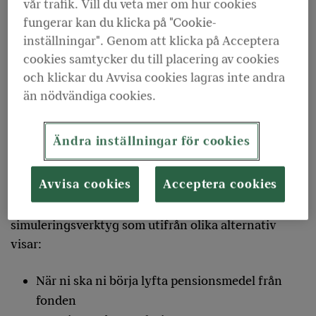
vår trafik. Vill du veta mer om hur cookies
ränteinstrument.
fungerar kan du klicka på "Cookie-
inställningar". Genom att klicka på Acceptera
Genom vår matchningsanalys minskar ni riskerna
cookies samtycker du till placering av cookies
med förvaltningen i och med att ni planerar för
och klickar du Avvisa cookies lagras inte andra
framtida pensionsutbetalningar. På så sätt kan ni
än nödvändiga cookies.
sälja av aktier i rätt tid och få pengar att betala de
framtida pensionerna.
Ändra inställningar för cookies
Simuleringsverktyget visualiserar olika
alternativ
Avvisa cookies
Acceptera cookies
Till matchningsanalysen erbjuder vi ett
simuleringsverktyg som utifrån olika alternativ
visar:
När ni ska ni börja lyfta pensionsmedel från
fonden