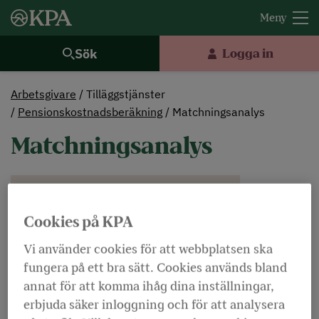
Sök
Logga in
Arbetsgivare
Tilläggstjänster
Pensionskostnadsberäkning
Matchningsanalys
Matchningsanalys
Dölj ordförklaringar
Lyssna
Cookies på KPA
Pensionsutbetalningarna kommer att öka
kraftigt de närmaste åren i och med att det är
Vi använder cookies för att webbplatsen ska
fungera på ett bra sätt. Cookies används bland
många som kommer att gå i pension. Därför har
annat för att komma ihåg dina inställningar,
många kommuner och regioner medel i en
erbjuda säker inloggning och för att analysera
egen pensionsfond som placerar i aktier och