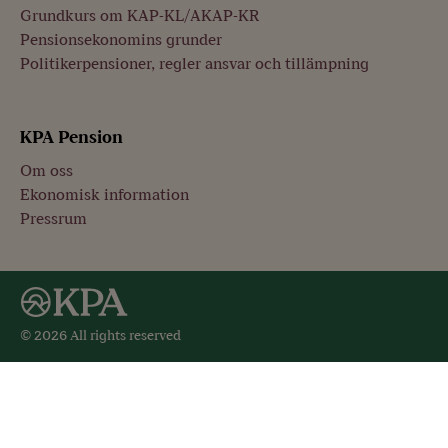
Grundkurs om KAP-KL/AKAP-KR
Pensionsekonomins grunder
Politikerpensioner, regler ansvar och tillämpning
KPA Pension
Om oss
Ekonomisk information
Pressrum
© 2026 All rights reserved