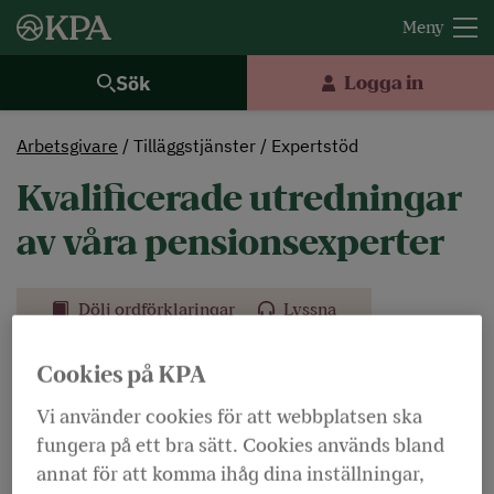
Sök
Logga in
Arbetsgivare
Tilläggstjänster
Expertstöd
Kvalificerade utredningar
av våra pensionsexperter
Dölj ordförklaringar
Lyssna
Pensioner innebär ofta komplexa frågor om
Cookies på KPA
stora ekonomiska åtaganden över lång tid. Som
Vi använder cookies för att webbplatsen ska
arbetsgivare behöver du vara säker på att ni
fungera på ett bra sätt. Cookies används bland
fattar rätt beslut. Vi kan det mesta inom
annat för att komma ihåg dina inställningar,