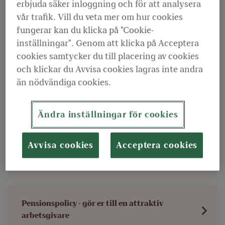
kommunala pensioner och hjälper er att hitta
erbjuda säker inloggning och för att analysera
vår trafik. Vill du veta mer om hur cookies
lösningar som passar er verksamhet bäst.
fungerar kan du klicka på "Cookie-
inställningar". Genom att klicka på Acceptera
Vad kan vi hjälpa dig med?
cookies samtycker du till placering av cookies
och klickar du Avvisa cookies lagras inte andra
än nödvändiga cookies.
Förmånskollen - en genomgång av förmåner
och rutiner
Ändra inställningar för cookies
Avvisa cookies
Acceptera cookies
Politiker Plus - hjälper er med
förtroendevaldas pensioner
Pensionspolicy - gör er till en attraktiv
arbetsgivare