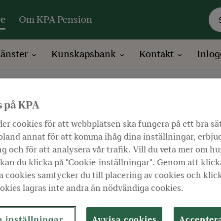
re
Om KPA Pension
jänster
Kunskapsbank
Kontakt
Inlog
Pensionskunskap för chefer
s på KPA
ap för chefer
er cookies för att webbplatsen ska fungera på ett bra sä
land annat för att komma ihåg dina inställningar, erbju
g och för att analysera vår trafik. Vill du veta mer om hu
Lyssna
kan du klicka på "Cookie-inställningar". Genom att klick
 cookies samtycker du till placering av cookies och klic
okies lagras inte andra än nödvändiga cookies.
ll dig som har behov av övergripande ku
nvända pensioner i strategiskt syfte.
 inställningar
Avvisa cookies
Accepter