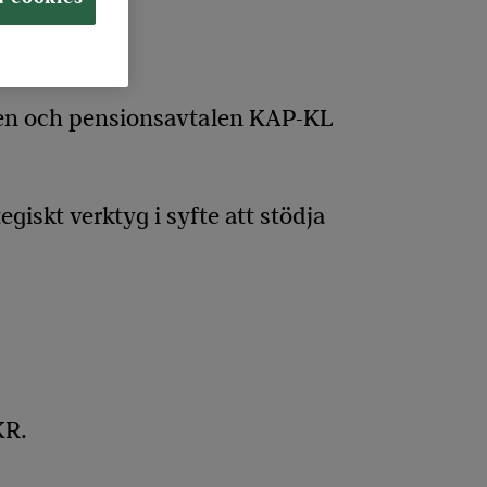
nen och pensionsavtalen KAP-KL
iskt verktyg i syfte att stödja
KR.