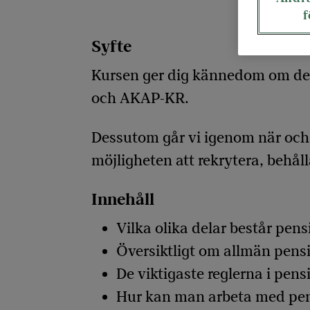
f
Syfte
Kursen ger dig kännedom om de 
och AKAP-KR.
Dessutom går vi igenom när och 
möjligheten att rekrytera, behål
Innehåll
Vilka olika delar består pen
Översiktligt om allmän pens
De viktigaste reglerna i pe
Hur kan man arbeta med pensi