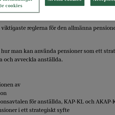
ör cookies
viktigaste reglerna för den allmänna pensio
hur man kan använda pensioner som ett strateg
la och avveckla anställda.
sionen av
ion
nsionsavtalen för anställda, KAP-KL och AKAP-
oner i ett strategiskt syfte