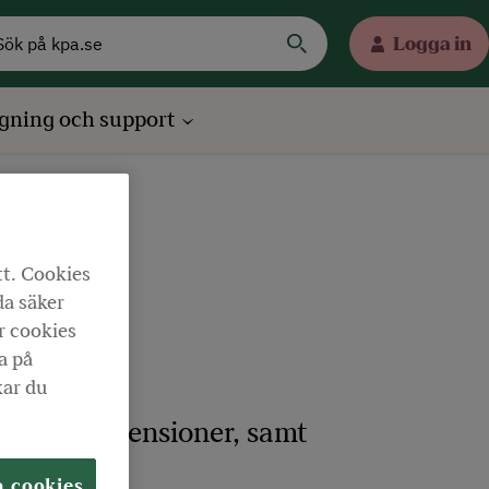
Logga in
gning och support
tt. Cookies
da säker
r cookies
a på
kar du
nskap om pensioner, samt
a cookies