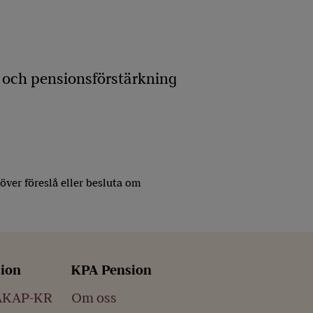
n och pensionsförstärkning
ver föreslå eller besluta om
sion
KPA Pension
AKAP-KR
Om oss