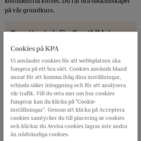
kostnadsfria kurser. Du får bra baskunskaper
på vår grundkurs.
Bra att veta inför din utbildning
Våra kurser är interaktiva och innehåller olika
Cookies på KPA
aktiviteter där vi behöver ditt engagemang. Du
Vi använder cookies för att webbplatsen ska
kan delta i utbildningen via en surfplatta/dator
fungera på ett bra sätt. Cookies används bland
med högtalare eller hörlurar samt mikrofon.
annat för att komma ihåg dina inställningar,
När du anmält dig får du en länk till
erbjuda säker inloggning och för att analysera
utbildningen som hålls via Teams.
vår trafik. Vill du veta mer om hur cookies
fungerar kan du klicka på "Cookie-
inställningar". Genom att klicka på Acceptera
Grundkurs om pension inom kommun och
cookies samtycker du till placering av cookies
region
och klickar du Avvisa cookies lagras inte andra
än nödvändiga cookies.