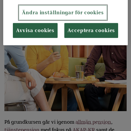
Ändra inställningar för cookies
Avvisa cookies
Acceptera cookies
På grundkursen går vi igenom
allmän pension
,
tjänstepension
med fokus på
AKAP-KR
samt de