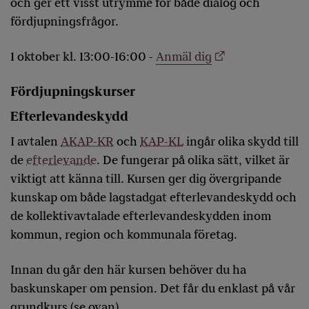
och ger ett visst utrymme för både dialog och
fördjupningsfrågor.
1 oktober kl. 13:00-16:00 -
Anmäl dig
Fördjupningskurser
Efterlevandeskydd
I avtalen
AKAP-KR
och
KAP-KL
ingår olika skydd till
de
efterlevande
. De fungerar på olika sätt, vilket är
viktigt att känna till. Kursen ger dig övergripande
kunskap om både lagstadgat efterlevandeskydd och
de kollektivavtalade efterlevandeskydden inom
kommun, region och kommunala företag.
Innan du går den här kursen behöver du ha
baskunskaper om pension. Det får du enklast på vår
grundkurs (se ovan).