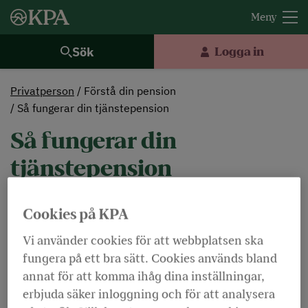
Sök
Logga in
Privatperson
Förstå din pension
Så fungerar din tjänstepension
Så fungerar din
tjänstepension
Dölj ordförklaringar
Lyssna
Cookies på KPA
Vi använder cookies för att webbplatsen ska
Din tjänstepension är en riktigt bra förmån.
fungera på ett bra sätt. Cookies används bland
Under ditt yrkesliv kan tjänstepensionen växa
annat för att komma ihåg dina inställningar,
till hundratusentals kronor, en betydande del
erbjuda säker inloggning och för att analysera