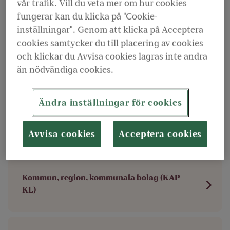
av din framtida pension. För att se hur
vår trafik. Vill du veta mer om hur cookies
tjänstepensionen fungerar och vad som gäller
fungerar kan du klicka på "Cookie-
inställningar". Genom att klicka på Acceptera
för just dig kan du läsa mer under det
cookies samtycker du till placering av cookies
pensionsavtal du omfattas av.
och klickar du Avvisa cookies lagras inte andra
än nödvändiga cookies.
Var jobbar du?
Ändra inställningar för cookies
Kommun, region, kommunala bolag (AKAP-
KR)
Avvisa cookies
Acceptera cookies
Kommun, region, kommunala bolag (KAP-
KL)