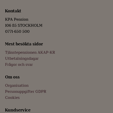
den du är gift eller sambo med samt till dina barn.
Kontakt
Du kan själv välja vem eller vilka som ska vara
förmånstagare
.
KPA Pension
106 85 STOCKHOLM
0771-650 500
Försäkringsbelopp 2026
Mest besökta sidor
Din ålder
Tjänstepensionen AKAP-KR
Utbetalningsdagar
Frågor och svar
Helt grundbelopp (kr)
Om oss
Halvt grundbelopp (kr)
Organisation
54 år eller yngre
Personuppgifter GDPR
Cookies
355 200
Kundservice
177 600