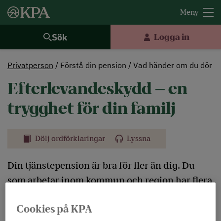
Sök
Logga in
Privatperson
Förstå din pension
Vad händer om du dör
Efterlevandeskydd – en
trygghet för din familj
Dölj ordförklaringar
Lyssna
Din tjänstepension är bra för fler än dig. Du
som arbetar inom kommun och region har flera
skydd som kan hjälpa din familj om du dör.
Cookies på KPA