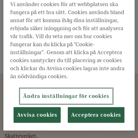
Vi använder cookies för att webbplatsen ska
fungera på ett bra sätt. Cookies används bland
annat för att komma ihåg dina inställningar,
erbjuda säker inloggning och för att analysera
vår trafik. Vill du veta mer om hur cookies
fungerar kan du klicka på "Cookie-
inställningar". Genom att klicka på Acceptera
cookies samtycker du till placering av cookies
och klickar du Avvisa cookies lagras inte andra
än nödvändiga cookies.
Ansök om ersättning till efterlevande
Har du förlorat en närstående? Om det finns
Ändra inställningar för cookies
möjlighet till ersättning får du som tar hand om
dödsboet ett brev från oss. För att ansöka om
Avvisa cookies
Acceptera cookies
ersättning till efterlevande behöver du brevet och
ett dödsfallsintyg med släktutredning från
Skatteverket.