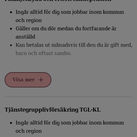
Ingår alltid för dig som jobbar inom kommun
och region
Gäller om du dör medan du fortfarande är
anställd
Kan betalas ut månadsvis till den du är gift med,
barn och oftast sambo.
Så fungerar ersättningen
Visa mer
Ersättningen kan betalas ut månadsvis både till den
du är gift eller sambo med och till dina barn. Till en
efterlevande
vuxen betalas pension ut under fem år.
Dina barn kan ha rätt till pension tills de fyller 20
Tjänstegrupplivförsäkring TGL-KL
år.
Ingår alltid för dig som jobbar inom kommun
Familjeskydd
eller
efterlevandepension
ingår alltid i
och region
din
tjänstepension
. Det är din arbetsgivare som