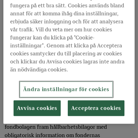
KPA Pension har inget eget fondbolag. Vår
fungera på ett bra sätt. Cookies används bland
fondförsäkring
innehåller istället ett utbud av
annat för att komma ihåg dina inställningar,
externt förvaltade fonder. KPA Pensions
erbjuda säker inloggning och för att analysera
fondförsäkring främjar miljörelaterade och sociala
vår trafik. Vill du veta mer om hur cookies
egenskaper genom att fondbolagen påverkar och
fungerar kan du klicka på "Cookie-
utesluter investeringar i sina fonder. För kunder som
inställningar". Genom att klicka på Acceptera
själv väljer fonder krävs att minst en av fonderna
cookies samtycker du till placering av cookies
främjar sådana egenskaper eller har hållbar
och klickar du Avvisa cookies lagras inte andra
investering som mål. En sådan fond måste dessutom
än nödvändiga cookies.
ingå under hela försäkringstiden. I vårt fondutbud
finns det totalt 13 fonder varav 12 är artikel 8-fonder
Ändra inställningar för cookies
och 1 artikel 9-fond.
Avvisa cookies
Acceptera cookies
För varje fond som främjar miljörelaterade och/eller
sociala egenskaper eller har hållbarhet som mål tar
fondbolagen fram hållbarhetsbilagor med
obligatorisk information om fondernas