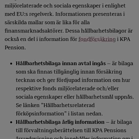
miljörelaterade och sociala egenskaper i enlighet
med EU:s regelverk. Informationen presenteras i
särskilda mallar som är lika för alla
finansmarknadsaktörer. Dessa hållbarhetsbilagor är
också en del i information för
fondförsäkring
i KPA
Pension.
Hållbarhetsbilaga innan avtal ingås
– är bilaga
som ska finnas tillgänglig innan försäkring
tecknas och ger fördjupad information om hur
respektive fonds miljörelaterade och/eller
sociala egenskaper eller hållbarhetsmål uppnås.
Se länken ”Hållbarhetsrelaterad
förköpsinformation” i listan nedan.
Hållbarhetsbilaga årlig information
– är bilaga
till förvaltningsberättelsen till KPA Pensions
årsredovisning och innehåller information om i