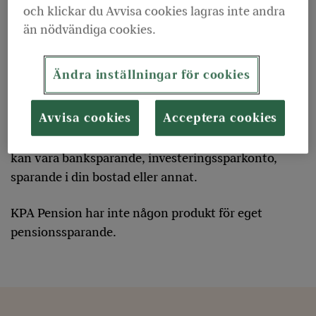
När du slutar arbeta kommer du att få
och klickar du Avvisa cookies lagras inte andra
allmän pension
och
tjänstepension
. Det är förstås
än nödvändiga cookies.
bra, men det kommer ändå att bli en kännbar
sänkning av din inkomst den dag du går i pension.
Ändra inställningar för cookies
Därför kan det vara klokt att komplettera den
Avvisa cookies
Acceptera cookies
allmänna pensionen och tjänstepensionen med
någon form av eget sparande för framtida behov, det
kan vara banksparande, investeringssparkonto,
sparande i din bostad eller annat.
KPA Pension har inte någon produkt för eget
pensionssparande.