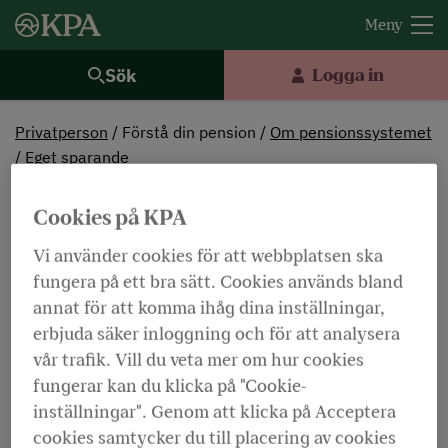
Sök
Logga in
Privatperson
Förstå din pension
Om pensionssystemet
Eget sparande
Eget sparande ger dig mer
Cookies på KPA
Vi använder cookies för att webbplatsen ska
Dölj ordförklaringar
Lyssna
fungera på ett bra sätt. Cookies används bland
annat för att komma ihåg dina inställningar,
Att ha ett eget pensionssparande är frivilligt,
erbjuda säker inloggning och för att analysera
men för att få en god ekonomi även i framtiden
vår trafik. Vill du veta mer om hur cookies
kan du behöva spara till pensionen på egen
fungerar kan du klicka på "Cookie-
hand.
inställningar". Genom att klicka på Acceptera
cookies samtycker du till placering av cookies