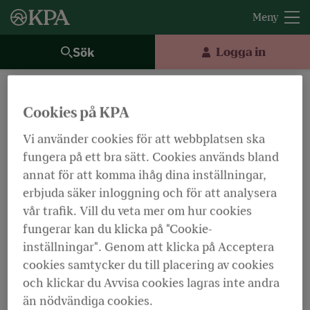
Sök
Logga in
Privatperson
Kundservice
Frågor och svar
Vad kostar återbetalningsskydd?
Cookies på KPA
Vad kostar
Vi använder cookies för att webbplatsen ska
fungera på ett bra sätt. Cookies används bland
återbetalningsskyddet?
annat för att komma ihåg dina inställningar,
erbjuda säker inloggning och för att analysera
vår trafik. Vill du veta mer om hur cookies
Dölj ordförklaringar
Lyssna
fungerar kan du klicka på "Cookie-
inställningar". Genom att klicka på Acceptera
Återbetalningsskyddet kostar ingenting. Det är helt
cookies samtycker du till placering av cookies
frivilligt och går enkelt att välja bort om du skulle
och klickar du Avvisa cookies lagras inte andra
vilja det.
än nödvändiga cookies.