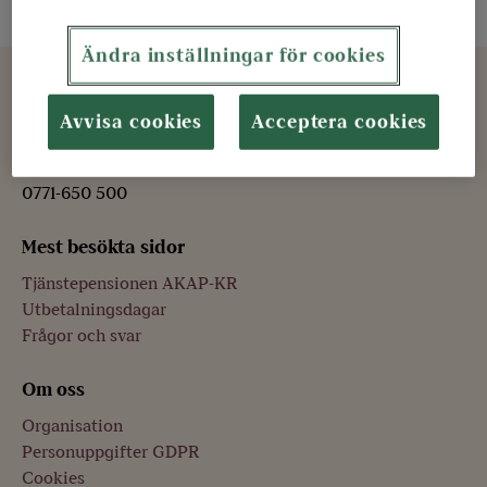
Ändra inställningar för cookies
Kontakt
Avvisa cookies
Acceptera cookies
KPA Pension
106 85 STOCKHOLM
0771-650 500
Mest besökta sidor
Tjänstepensionen AKAP-KR
Utbetalningsdagar
Frågor och svar
Om oss
Organisation
Personuppgifter GDPR
Cookies