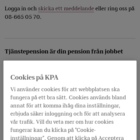
Logga in och
skicka ett meddelande
eller ring oss på
08-665 05 70.
Tjänstepension är din pension från jobbet
Din
tjänstepension
betalas in av din arbetsgivare.
Den kan bestå av två delar.
Cookies på KPA
Vi använder cookies för att webbplatsen ska
fungera på ett bra sätt. Cookies används bland
annat för att komma ihåg dina inställningar,
erbjuda säker inloggning och för att analysera
vår trafik. Vill du veta mer om hur cookies
fungerar kan du klicka på "Cookie-
inställningar". Genom att klicka på Acceptera