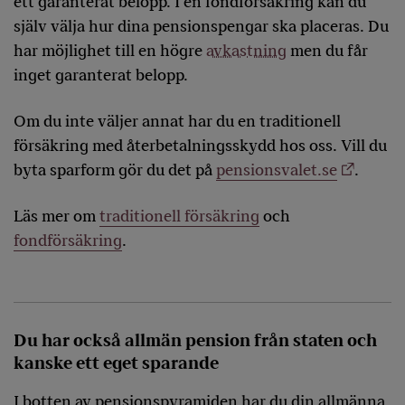
ett garanterat belopp. I en fondförsäkring kan du
själv välja hur dina pensionspengar ska placeras. Du
har möjlighet till en högre
avkastning
men du får
inget garanterat belopp.
Om du inte väljer annat har du en traditionell
försäkring med återbetalningsskydd hos oss. Vill du
byta sparform gör du det på
pensionsvalet.se
.
Läs mer om
traditionell försäkring
och
fondförsäkring
.
Du har också allmän pension från staten och
kanske ett eget sparande
I botten av pensionspyramiden har du din allmänna