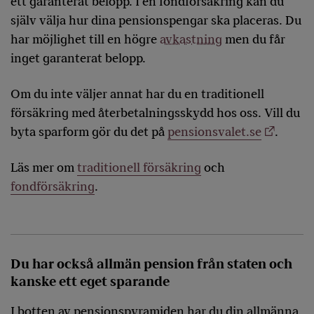
ett garanterat belopp. I en fondförsäkring kan du
själv välja hur dina pensionspengar ska placeras. Du
har möjlighet till en högre
avkastning
men du får
inget garanterat belopp.
Om du inte väljer annat har du en traditionell
försäkring med återbetalningsskydd hos oss. Vill du
byta sparform gör du det på
pensionsvalet.se
.
Läs mer om
traditionell försäkring
och
fondförsäkring
.
Du har också allmän pension från staten och
kanske ett eget sparande
I botten av pensionspyramiden har du din allmänna