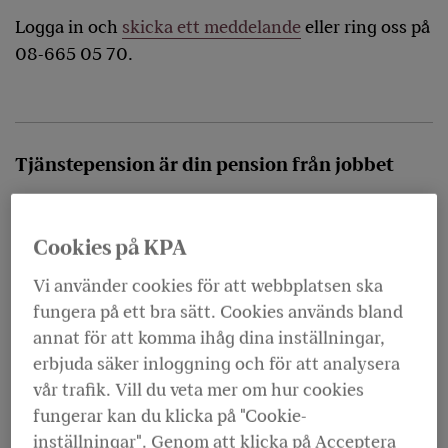
Logga in och
skicka ett meddelande
eller ring oss på
08-665 05 70.
Tjänstepension är din pension från jobbet
Din
tjänstepension
betalas in av din arbetsgivare.
Den kan bestå av två delar.
Cookies på KPA
Vi använder cookies för att webbplatsen ska
fungera på ett bra sätt. Cookies används bland
annat för att komma ihåg dina inställningar,
erbjuda säker inloggning och för att analysera
vår trafik. Vill du veta mer om hur cookies
fungerar kan du klicka på "Cookie-
inställningar". Genom att klicka på Acceptera