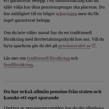
ett garanterat belopp. I en fondförsäkring kan du
själv välja hur dina pensionspengar ska placeras. Du
har möjlighet till en högre
avkastning
men du får
inget garanterat belopp.
Om du inte väljer annat har du en traditionell
försäkring med återbetalningsskydd hos oss. Vill du
byta sparform gör du det på
pensionsvalet.se
.
Läs mer om
traditionell försäkring
och
fondförsäkring
.
Du har också allmän pension från staten och
kanske ett eget sparande
I botten av pensionspyramiden har du din allmänna