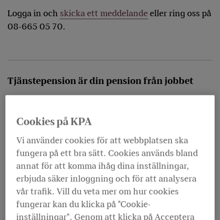
Logga in och
skicka ett meddelande
eller ring oss på
08-665 05 70.
Tjänstepension är din pension från jobbet
Din
tjänstepension
betalas in av din arbetsgivare.
Den kan bestå av två delar.
Cookies på KPA
Vi använder cookies för att webbplatsen ska
fungera på ett bra sätt. Cookies används bland
annat för att komma ihåg dina inställningar,
erbjuda säker inloggning och för att analysera
vår trafik. Vill du veta mer om hur cookies
fungerar kan du klicka på "Cookie-
inställningar". Genom att klicka på Acceptera